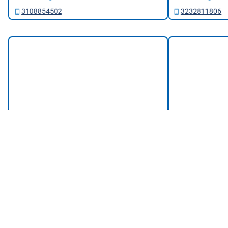
3108854502
3232811806
Bogotá
CENTRO CORONA
CENTRO CORONA
PALOQUEMAO
IBAGUÉ
Ave Cra 30 #18A - 78
Carrera 5 # 86 
Cómo llegar→
Cómo llegar→
3108854502
3232811806